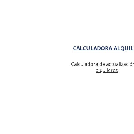
– CUIT de ambas partes

– Partida inmobiliaria, del inmu
objeto de alquiler en caso de se
comercial.

– Encontrarse dentro de los 15 
hábiles de su celebración, dado
CALCULADORA ALQUIL
estamos autorizados a percibir 
intereses.

– El contrato debe estar debid
Calculadora de actualizació
alquileres
firmado por todas las personas
intervienen.