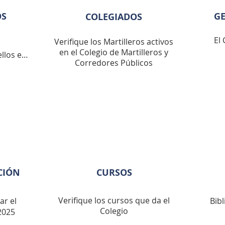
OS
GE
COLEGIADOS
El
Verifique los Martilleros activos
en el Colegio de Martilleros y
los en 
Corredores
Públicos
leres 
o 
ecido 
stino a 
n de 
CIÓN
CURSOS
Verifique los cursos que da el
r el
Bibl
Colegio
 los 
2025