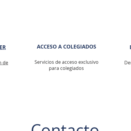
eble 
r 
días 
 que no 
ACCESO A COLEGIADOS
ER
Servicios de acceso exclusivo
amente 
n de
De
para colegiados
 que 
Contacto