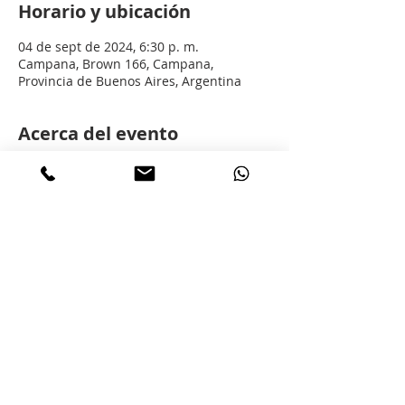
Horario y ubicación
04 de sept de 2024, 6:30 p. m.
Campana, Brown 166, Campana,
Provincia de Buenos Aires, Argentina
Acerca del evento
Participe de esta capacitación gratuita 
para todos los colegiados sobre el nuevo 
blanqueo de capitales 2024
Todas sus características y puntos a 
tener en cuenta serán abordados 
durante la charla.
Esta charla será presencial y virtual via 
Zoom, una vez registrado recibira un 
Mail con el enlace necesario para 
conectarse.
No necesita elegir entre presencial o 
virtual.