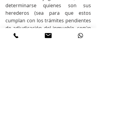
determinarse quienes son sus 
herederos (sea para que estos 
cumplan con los trámites pendientes 
de adjudicación del inmueble, según 
el divorcio como para que estos 
puedan disponer de él si no hubiera 
acuerdo por escrito en el marco del 
divorcio). Más allá de eso, si luego 
deviene una posibilidad de venta, 
habrá que analizar la posibilidad de 
realizarlo por tracto, lo cual en 
principio es posible, ya que tanto la 
adjudicación en la sucesión como en 
el divorcio se pueden cumplir por 
esta vía.
Información Legal